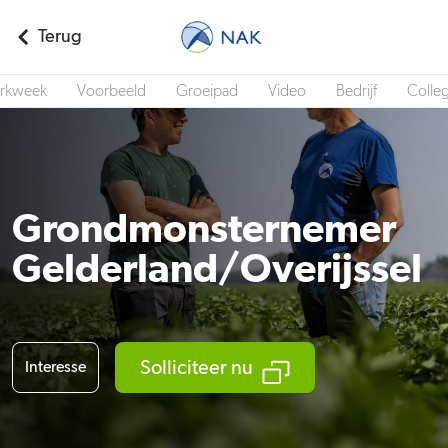
Terug
rkweek
Voorbeeld
Groeipad
Video
Bedrijf
Colleg
Grondmonsternemer
Gelderland/Overijssel
Solliciteer nu
Interesse