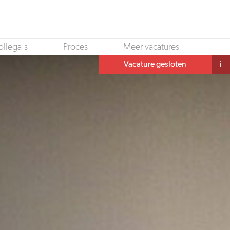
ollega's
Proces
Meer vacatures
Vacature gesloten
i